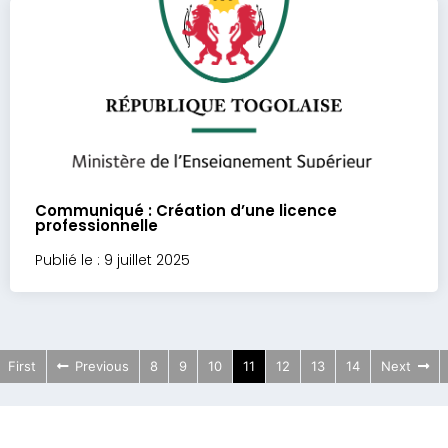
Communiqué : Création d’une licence
professionnelle
Publié le : 9 juillet 2025
First
Previous
8
9
10
11
12
13
14
Next