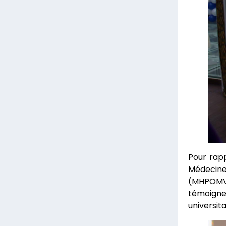
Pour rapp
Médecine
(MHPOMVP
témoigne
universit