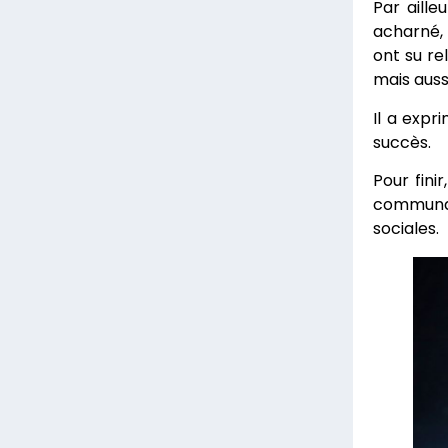
Par aille
acharné, 
ont su re
mais auss
Il a expr
succès.
Pour fini
communau
sociales.