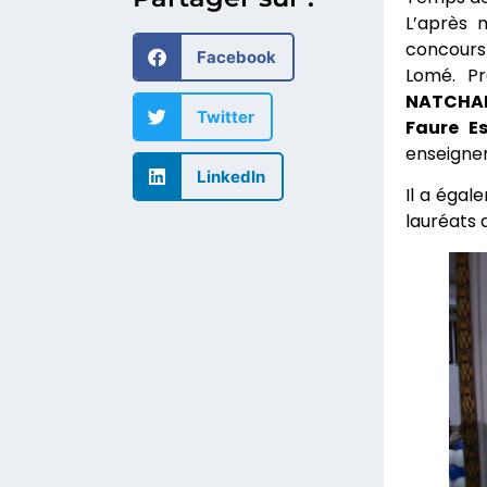
L’après 
concours 
Facebook
Lomé. Pr
NATCHA
Twitter
Faure E
enseignem
LinkedIn
Il a égal
lauréats q