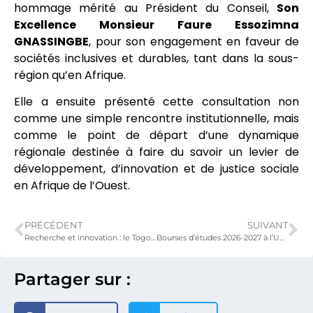
hommage mérité au Président du Conseil,
Son
Excellence Monsieur Faure Essozimna
GNASSINGBE
, pour son engagement en faveur de
sociétés inclusives et durables, tant dans la sous-
région qu’en Afrique.
Elle a ensuite présenté cette consultation non
comme une simple rencontre institutionnelle, mais
comme le point de départ d’une dynamique
régionale destinée à faire du savoir un levier de
développement, d’innovation et de justice sociale
en Afrique de l’Ouest.
PRÉCÉDENT
SUIVANT
Recherche et innovation : le Togo et la CEDEAO renforcent leur concertation autour du FARI 2027
Bourses d’études 2026-2027 à l’Université COMSATS d’Islamabad
Partager sur :