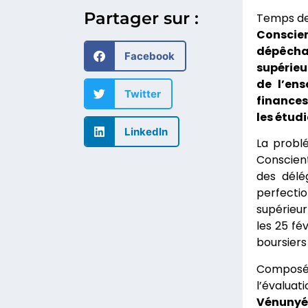
Partager sur :
Conscien
dépêcha
Facebook
supérieu
de l’en
Twitter
finances 
les étud
LinkedIn
La problé
Conscient
des délé
perfecti
supérieur
les 25 fé
boursiers 
Compos
l’évalua
Vénuny