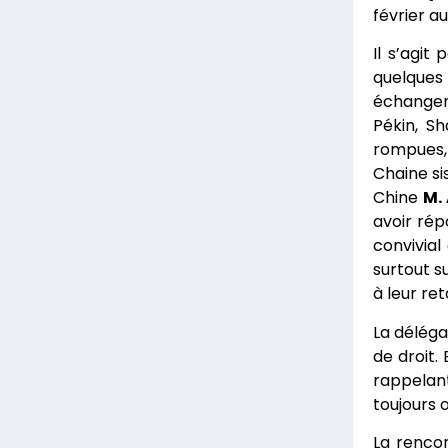
février a
Il s’agit
quelques 
échanger 
Pékin, S
rompues, 
Chaine si
Chine
M. 
avoir rép
convivial
surtout su
à leur ret
La déléga
de droit.
rappelant
toujours 
La rencon