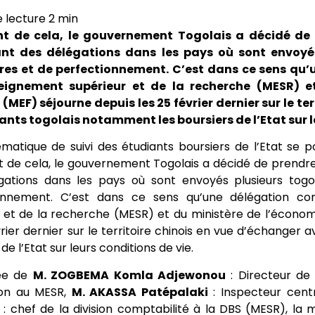
t de cela, le gouvernement Togolais a décidé de 
nt des délégations dans les pays où sont envoyés
res et de perfectionnement. C’est dans ce sens qu’
seignement supérieur et de la recherche (MESR) e
(MEF) séjourne depuis les 25 février dernier sur le t
iants togolais notamment les boursiers de l’Etat sur l
matique de suivi des étudiants boursiers de l’Etat se p
 de cela, le gouvernement Togolais a décidé de prendr
gations dans les pays où sont envoyés plusieurs togo
onnement. C’est dans ce sens qu’une délégation con
 et de la recherche (MESR) et du ministère de l’économ
vrier dernier sur le territoire chinois en vue d’échanger
de l’Etat sur leurs conditions de vie.
ée de
M. ZOGBEMA Komla Adjewonou
: Directeur de 
tion au MESR,
M. AKASSA Patépalaki
: Inspecteur cent
é
: chef de la division comptabilité à la DBS (MESR), la m