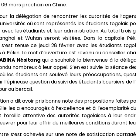
u 06 mars prochain en Chine.
 pour la délégation de rencontrer les autorités de l’agen
universités où sont représentés les étudiants togolais pou
avec les étudiants et leur administration. Au total trois g
hanghai et Wuhan seront visitées. Dans la capitale Pé
s’est tenue ce jeudi 28 février avec les étudiants tog
s à Pékin. Le mot d’ouverture est revenu au conseiller c
ABINA Nésitang
qui a souhaité la bienvenue à la délég
ondu nombreux à leur appel. S’en est suivie la séance d
 où les étudiants ont soulevé leurs préoccupations, ques
r l’épineuse question du suivi des étudiants boursiers de l’E
our au bercail.
tion a dit avoir pris bonne note des propositions faites pa
 Elle les a encouragés à l’excellence et à l’exemplarité d
 l’oreille attentive des autorités togolaises à leur endro
œuvrer pour leur offrir de meilleures conditions durant leu
tre s’est achevée sur une note de satisfaction partagée