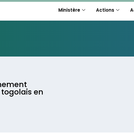
Ministère
Actions
A
rnement
 togolais en