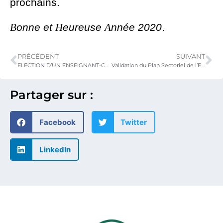
prochains.
B
onne et
H
eureuse
A
nnée 2020
.
PRÉCÉDENT
SUIVANT
ELECTION D’UN ENSEIGNANT-CHERCHEUR EN DROIT DE RANG A D’UNE UNIVERSITE PUBLIQUE DU TOGO POUR SIEGER A LA COUR CONSTITUTIONNELLE
Validation du Plan Sectoriel de l’Education du TOGO (PSE 2020-2030)
Partager sur :
Facebook
Twitter
LinkedIn