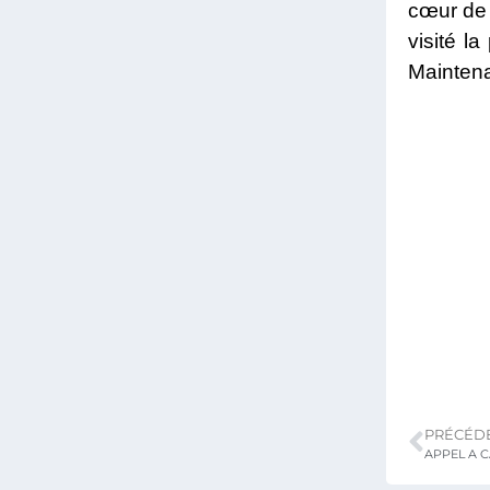
cœur de 
visité l
Maintena
PRÉCÉD
APPEL A 