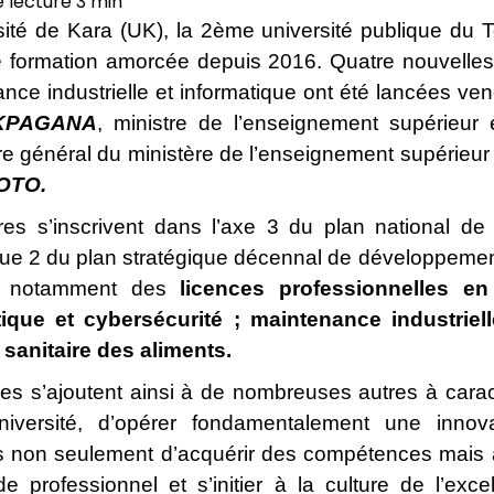
sité de Kara (UK), la 2ème université publique du To
e formation amorcée depuis 2016. Quatre nouvelles f
nce industrielle et informatique ont été lancées v
AKPAGANA
, ministre de l’enseignement supérieu
re général du ministère de l’enseignement supérieur
OTO.
ères s’inscrivent dans l’axe 3 du plan national 
que 2 du plan stratégique décennal de développement
it, notamment des
licences professionnelles en 
ique et cybersécurité ; maintenance industrielle
 sanitaire des aliments.
ères s’ajoutent ainsi à de nombreuses autres à caract
niversité, d’opérer fondamentalement une inno
s non seulement d’acquérir des compétences mais 
 professionnel et s’initier à la culture de l’exce