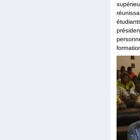
supérie
réunissa
étudian
préside
personne
formation