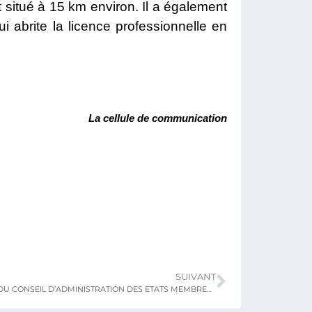
t situé à 15 km environ. Il a également
 abrite la licence professionnelle en
La cellule de communication
SUIVANT
37 EME SESSION DU CONSEIL D’ADMINISTRATION DES ETATS MEMBRES DE L’ECOLE AFRICAINE DES METIERS DE L’ARCHITECTURE ET DE L’URBANISME (EAMAU) : REUNION DES EXPERTS.