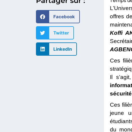
Partager sur :
L’Univer
offres d
Facebook
maintena
Koffi 
Twitter
Secrétai
LinkedIn
AGBEN
Ces fili
stratégi
Il s’ag
informat
sécurité
Ces fili
jeune u
étudiant
du monde