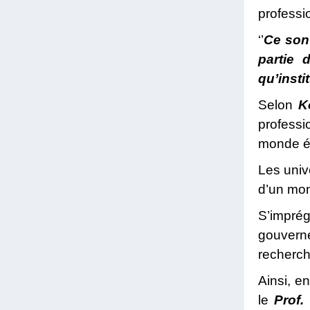
professi
‘’
Ce sont
partie 
qu’insti
Selon
K
professi
monde éc
Les univ
d’un mond
S’imprég
gouvernem
recherch
Ainsi, en
le
Prof