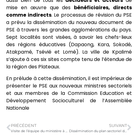
aussi bien de tous les
décideurs et acteurs
de
mise en œuvre que des
bénéficiaires, directs
comme indirects
. Le processus de révision du PSE
a prévu la dissémination du nouveau document de
PSE à travers les grandes agglomérations du pays.
Sept localités sont visées, à savoir les chefs-lieux
des régions éducatives (Dapaong, Kara, Sokodé,
Atakpamé, Tsévié et Lomé). La ville de Kpalimé
s’ajoute à ces six sites compte tenu de l’étendue de
la région des Plateaux.
En prélude à cette dissémination, il est impérieux de
présenter le PSE aux nouveaux ministres sectoriels
et aux membres de la Commission Education et
Développement Socioculturel de l’Assemblée
Nationale
PRÉCÉDENT
SUIVANT
Visite de l’équipe du ministère à NEACOM-PS
Dissémination du plan sectoriel de l’éducation (PSE) 2020-2030 dans la région de la Kara le 17 novembre 2020