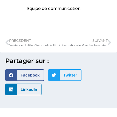
Equipe de communication
PRÉCÉDENT
SUIVANT
Validation du Plan Sectoriel de l’Education du TOGO (PSE 2020-2030) par la société civile et les cellules genre des ministères de l’éducation
Présentation du Plan Sectoriel de l’Education (PSE) aux nouveaux ministres sectoriels et aux membres de la Commission Education et Développement Socioculturel de l’Assemblée Nationale.
Partager sur :
Facebook
Twitter
LinkedIn